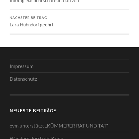
Infotag Nachbarschaftsinitiativen
NÄCHSTER BEITRAG
Lara Huhndorf geehrt
Impressum
Datenschutz
NEUESTE BEITRÄGE
evm unterstützt „KÜMMERER RAT UND TAT“
Wandern durch die Kripp