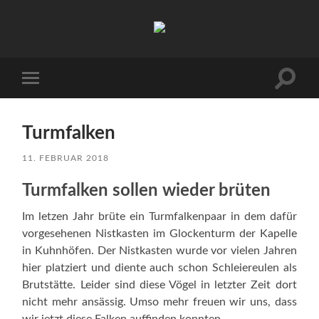
Kuhnhöfen
Suchfe
Mobile-
ein-/a
Menü
ein-/ausblenden
Turmfalken
11. FEBRUAR 2018
Turmfalken sollen wieder brüten
Im letzen Jahr brüte ein Turmfalkenpaar in dem dafür
vorgesehenen Nistkasten im Glockenturm der Kapelle
in Kuhnhöfen. Der Nistkasten wurde vor vielen Jahren
hier platziert und diente auch schon Schleiereulen als
Brutstätte. Leider sind diese Vögel in letzter Zeit dort
nicht mehr ansässig. Umso mehr freuen wir uns, dass
wir jetzt diese Falken auffinden konnten.