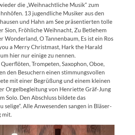
 wieder die „Weihnachtliche Musik“ zum
uhnhöfen. 13 jugendliche Musiker aus den
hausen und Hahn am See präsentierten tolle
r Sion, Fröhliche Weihnacht, Zu Betlehem
er Wonderland, O Tannenbaum, Es ist ein Ros
 you a Merry Christmast, Hark the Harald
ng um hier nur einige zu nennen.
 Querflöten, Trompeten, Saxophon, Oboe,
en den Besuchern einen stimmungsvollen
tete mit einer Begrüßung und einem kleinen
der Orgelbegleitung von Henriette Gräf-Jung
 Solo. Den Abschluss bildete das
u selige“. Alle Anwesenden sangen in Bläser-
 mit.