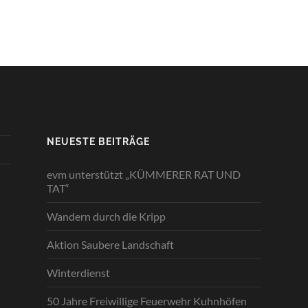
NEUESTE BEITRÄGE
evm unterstützt „KÜMMERER RAT UND
TAT“
Wandern durch die Kripp
Aktion Saubere Landschaft
Winterdienst
50 Jahre Freiwillige Feuerwehr Kuhnhöfen