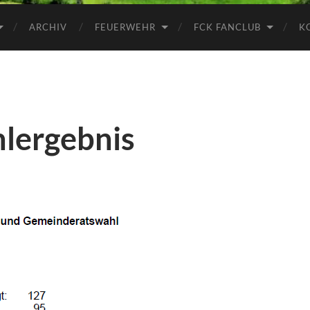
ARCHIV
FEUERWEHR
FCK FANCLUB
K
ergebnis