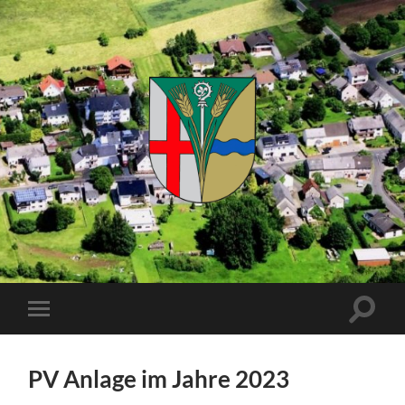
Kuhnhöfen
Suchfe
Mobile-
ein-/a
Menü
ein-/ausblenden
PV Anlage im Jahre 2023