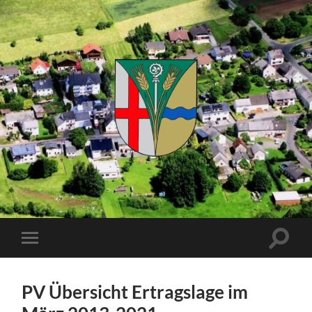
Kuhnhöfen
Suchfe
Mobile-
ein-/a
Menü
ein-/ausblenden
PV Übersicht Ertragslage im